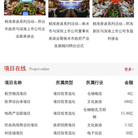
精准座谈系列活动—邢台
精准座谈系列活动—衡水
精准座谈系列活动—邢东
市政府与深港上市公司企
市与深圳上市公司董事长
新区与深港上市公司专题
业家座谈会
座谈会暨衡水市政府产业
对接会
发展顾问聘任仪式
项目在线
Project online
更多+
项目名称
所属类型
所属行业
金额
航空物流项目
项目投资选址
仓储物流
8亿
医养综合体项目
项目投资选址
文化旅游
100亿
仓储物流,互联
电商产业园项目
项目投资选址
15-30亿
网
民俗风情商业街项目
政府招商项目
文化旅游
3.5亿
科技城项目
项目投资选址
电子信息
50亿