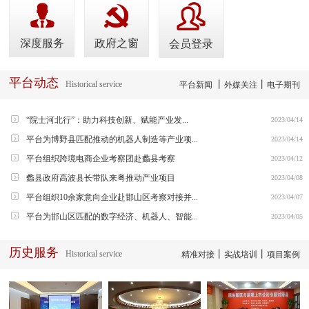
深度服务
政府之窗
会员登录
平台动态
Historical service
丨
丨
平台新闻
外媒关注
电子期刊
“院士河北行”：助力科技创新、赋能产业发...
2023/04/14
平台为博野县匹配推动的机器人制造等产业项...
2023/04/14
平台组织跨境电商企业考察团赴蠡县考察
2023/04/12
蠡县政府高波县长带队来粤推动产业项目
2023/04/08
平台组织10余家意向企业赴邯山区考察对接并...
2023/04/07
平台为邯山区匹配的数字经济、机器人、智能...
2023/04/05
历史服务
Historical service
丨
丨
精准对接
实战培训
项目案例